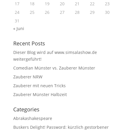
17
18
19
20
21
22
23
24
25
26
27
28
29
30
31
« Juni
Recent Posts
Dieser Blog wird auf www.simsalashow.de
weitergeführt!
Comedian Münster vs. Zauberer Münster
Zauberer NRW
Zauberer mit neuen Tricks
Zauberer Münster Halbzeit
Categories
Abrakashakespeare
Buskers Delight! Password: kürzlich gestorbener