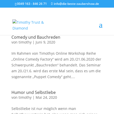
0049 163 - 846 26 71
info@die-beste-zaubershow.de
Comedy und Bauchreden
von
timothy
|
Juni 9, 2020
Im Rahmen von Timothys Online Workshop Reihe
„Online Comedy Factory“ wird am 20./21.06.2020 der
Schwerpunkt „Bauchreden“ behandelt. Das Seminar
am 20./21.6. wird das erste Mal sein, dass es um die
sogenannte „Puppet Comedy“ geht....
Humor und Selbstliebe
von
timothy
|
Mai 24, 2020
Selbstliebe ist nur möglich wenn man