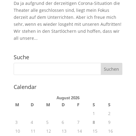
Da ja aufgrund der derzeitigen Corona-Situation die
Theater alle geschlossen sind, liegt mein Fokus
derzeit auf dem Unterrichten. Aber ich freue mich
sehr, wenn es wieder losgeht mit unseren Auftritten!
Wir stehen in den Startlöchern und hoffen, dass wir
all unsere...
Suche
Calendar
August 2026
M
D
M
D
F
S
S
1
2
3
4
5
6
7
8
9
10
11
12
13
14
15
16