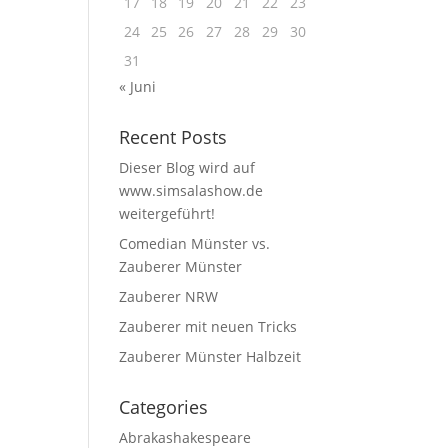
17
18
19
20
21
22
23
24
25
26
27
28
29
30
31
« Juni
Recent Posts
Dieser Blog wird auf
www.simsalashow.de
weitergeführt!
Comedian Münster vs.
Zauberer Münster
Zauberer NRW
Zauberer mit neuen Tricks
Zauberer Münster Halbzeit
Categories
Abrakashakespeare