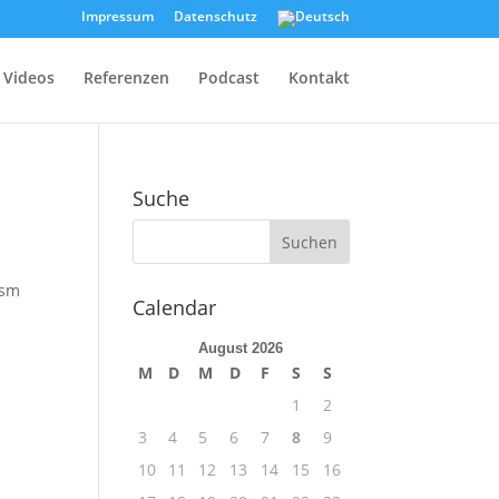
Impressum
Datenschutz
Videos
Referenzen
Podcast
Kontakt
Suche
ism
Calendar
August 2026
M
D
M
D
F
S
S
1
2
3
4
5
6
7
8
9
10
11
12
13
14
15
16