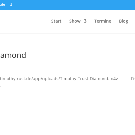
.de
Start
Show
Termine
Blog
Diamond
www.timothytrust.de/app/uploads/Timothy-Trust-Diamond.m4v F
.