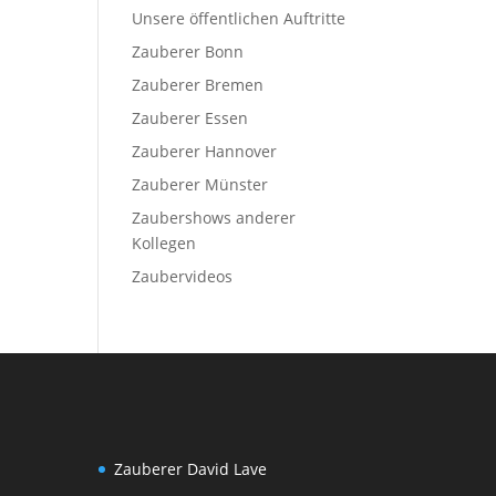
Unsere öffentlichen Auftritte
Zauberer Bonn
Zauberer Bremen
Zauberer Essen
Zauberer Hannover
Zauberer Münster
Zaubershows anderer
Kollegen
Zaubervideos
Zauberer David Lave