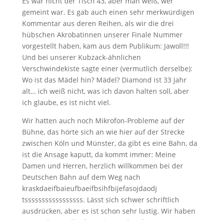
Es war nicht der Tisch 43, aber man weiß, wer
gemeint war. Es gab auch einen sehr merkwürdigen
Kommentar aus deren Reihen, als wir die drei
hübschen Akrobatinnen unserer Finale Nummer
vorgestellt haben, kam aus dem Publikum: Jawoll!!!
Und bei unserer Kubzack-ähnlichen
Verschwindekiste sagte einer (vermutlich derselbe):
Wo ist das Mädel hin? Mädel? Diamond ist 33 Jahr
alt… ich weiß nicht, was ich davon halten soll, aber
ich glaube, es ist nicht viel.
Wir hatten auch noch Mikrofon-Probleme auf der
Bühne, das hörte sich an wie hier auf der Strecke
zwischen Köln und Münster, da gibt es eine Bahn, da
ist die Ansage kaputt, da kommt immer: Meine
Damen und Herren, herzlich willkommen bei der
Deutschen Bahn auf dem Weg nach
kraskdaeifbaieufbaeifbsihfbijefasojdaodj
tsssssssssssssssss. Lässt sich schwer schriftlich
ausdrücken, aber es ist schon sehr lustig. Wir haben