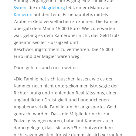
Anfang vergangenen Jahres ging eine Familie aus
Syrien
, die in
Magdeburg
lebt, einem Mann aus
Kamerun
auf den Leim. Er behauptete, mittels
Zauberei Geld vervielfachen zu können. Die Familie
übergab dem Mann 15.000 Euro. Wie zu erwarten
war, gelang es dem Kameruner nicht, das Geld trotz
geheimnisvoller Flüssigkeit und
Beschwörungsformeln zu vermehren. Die 15.000
Euro und der Magier waren weg.
Dann geht es auch noch weiter:
»Die Familie hat sich täuschen lassen, wie es der
Kammer noch nicht untergekommen ist«, sagte der
Richter. Aufgrund »fehlenden Realitätssinns, einer
unglaublichen Dreistigkeit und hanebüchenen
Angaben« sei die Familie um ihr angespartes Geld
gebracht worden. Dass die Mitglieder nicht zur
Polizei gegangen waren, habe laut Kammer auch
daran gelegen, dass sie aus »Ehrschutzgründen«
nicht sagen wollten, für wie dumm sie sich verkaufen