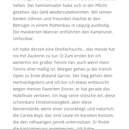
ließen. Der Familienvater habe sich in der Pflicht
gesehen, das Geld wiederzubekommen. Mit seinen
beiden Söhnen und Freunden machte er den
Betrüger in einem Plattenbau in Leipzig ausfindig.
Die maskierten Männer entführten den Kameruner.
Unfassbar.
Ich habe derzeit eine Dreifachsucht… das meiste hat
nix mit Zauberei zu tun 🙂 Zum ersten bin ich
weiterhin ein großer Tennis Fan, auch wenn mein
Tennis eher mäßig ist. Morgen gehen ja die French
Open zu Ende (Roland Garros: Der Sieg gehört dem
Hartnäckigsten!) und ich bin ich etwas enttäuscht
wegen meines Favoriten Sinner, er hat gerade das
Halbfinale verloren. Ich mag seine stoische Art, diese
scheinbare Emotionslosigkeit, aber diese
Nervenstärke, wenn einer zurückliegt, und natürlich
die Carota Boys, das sind Leute im Karotten Kostüm,
die den rothaarigen Jannik unterstützen. Er findet
die Kostümierung angemessen: „Ich habe