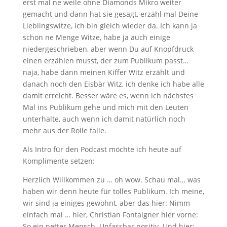
erst mal ne weile ohne Diamonds Mikro weiter
gemacht und dann hat sie gesagt, erzähl mal Deine
Lieblingswitze, ich bin gleich wieder da. Ich kann ja
schon ne Menge Witze, habe ja auch einige
niedergeschrieben, aber wenn Du auf Knopfdruck
einen erzählen musst, der zum Publikum passt…
naja, habe dann meinen Kiffer Witz erzählt und
danach noch den Eisbär Witz, ich denke ich habe alle
damit erreicht. Besser wäre es, wenn ich nächstes
Mal ins Publikum gehe und mich mit den Leuten
unterhalte, auch wenn ich damit natürlich noch
mehr aus der Rolle falle.
Als Intro für den Podcast möchte ich heute auf
Komplimente setzen:
Herzlich Wiilkommen zu … oh wow. Schau mal… was
haben wir denn heute für tolles Publikum. Ich meine,
wir sind ja einiges gewöhnt, aber das hier: Nimm
einfach mal … hier, Christian Fontaigner hier vorne:
So ein netter Mensch. Unfassbar positiv. Und hier: