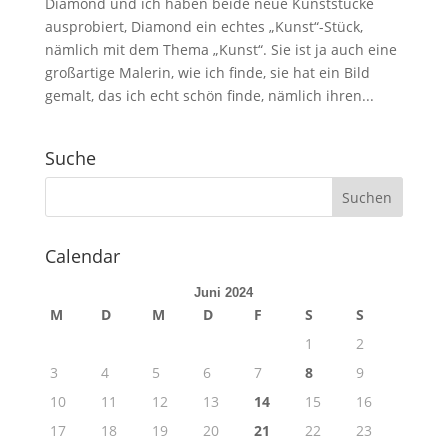
Diamond und ich haben beide neue Kunststücke
ausprobiert, Diamond ein echtes „Kunst“-Stück,
nämlich mit dem Thema „Kunst“. Sie ist ja auch eine
großartige Malerin, wie ich finde, sie hat ein Bild
gemalt, das ich echt schön finde, nämlich ihren...
Suche
Calendar
Juni 2024
M
D
M
D
F
S
S
1
2
3
4
5
6
7
8
9
10
11
12
13
14
15
16
17
18
19
20
21
22
23