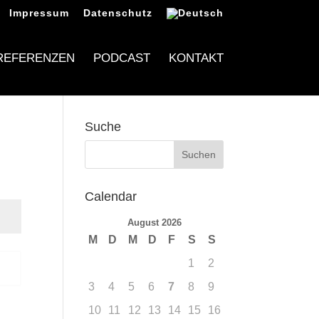
Impressum
Datenschutz
REFERENZEN
PODCAST
KONTAKT
Suche
Calendar
August 2026
M
D
M
D
F
S
S
1
2
n
3
4
5
6
7
8
9
10
11
12
13
14
15
16