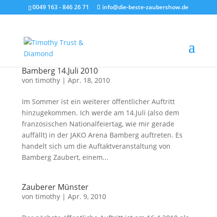
0049 163 - 846 26 71
info@die-beste-zaubershow.de
Bamberg 14.Juli 2010
von
timothy
|
Apr. 18, 2010
Im Sommer ist ein weiterer öffentlicher Auftritt
hinzugekommen. Ich werde am 14.Juli (also dem
französischen Nationalfeiertag, wie mir gerade
auffällt) in der JAKO Arena Bamberg auftreten. Es
handelt sich um die Auftaktveranstaltung von
Bamberg Zaubert, einem...
Zauberer Münster
von
timothy
|
Apr. 9, 2010