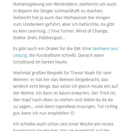
Namensgebung von Windrädern, (vielleicht um auch
in Bayern die Dinger schmackhaft zu machen.
Vielleicht hat ja auch das Hochwasser bei einigen
zum Umdenken geführt, aber ich befürchte, da gibt
es kein Learning…) Tina Turner, Wind of Change,
Doktor Dreh, Flabbergast…
Es gibt auch ein Orakel für die EM: Eine
Seelöwin aus
Leipzig
, die Fussballtore schießt. Danach wäre
Schottland im Vorteil heute.
Nochmal großen Respekt für Trevor Noah für sein
Weinen: er hat mir das Weinen beigebracht, das
wirklich echt klingt, das setze ich gleich heute ein auf
der Bühne, ich kann es kaum erwarten. Der Trick ist,
den Kopf nach oben zu ziehen und dabei da da da
zu sagen… und dann irgendwas trauriges. Tut richtig
gut, kann ich nur empfehlen 🙂
Ich schiebe auch schon seit einer Woche ein neues
Kunststück vor mir her, das ich eigentlich auf die