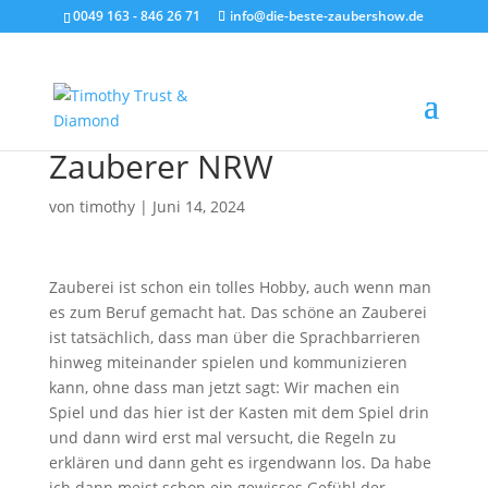
0049 163 - 846 26 71
info@die-beste-zaubershow.de
Zauberer NRW
von
timothy
|
Juni 14, 2024
Zauberei ist schon ein tolles Hobby, auch wenn man
es zum Beruf gemacht hat. Das schöne an Zauberei
ist tatsächlich, dass man über die Sprachbarrieren
hinweg miteinander spielen und kommunizieren
kann, ohne dass man jetzt sagt: Wir machen ein
Spiel und das hier ist der Kasten mit dem Spiel drin
und dann wird erst mal versucht, die Regeln zu
erklären und dann geht es irgendwann los. Da habe
ich dann meist schon ein gewisses Gefühl der