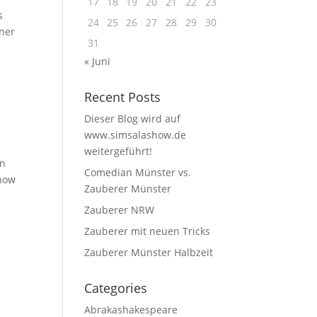
17
18
19
20
21
22
23
s
24
25
26
27
28
29
30
iner
31
« Juni
Recent Posts
Dieser Blog wird auf
www.simsalashow.de
weitergeführt!
in
Comedian Münster vs.
show
Zauberer Münster
Zauberer NRW
Zauberer mit neuen Tricks
Zauberer Münster Halbzeit
Categories
Abrakashakespeare