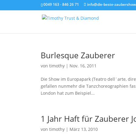
0049 163 - 846 26 71
info@die-beste-zaubershow
Burlesque Zauberer
von
timothy
|
Nov. 16, 2011
Die Show im Europapark (Teatro dell´arte, dire
gefallen nunmehr die Tanzchoreographien fas
London hat zum Beispiel...
1 Jahr Haft für Zauberer
von
timothy
|
März 13, 2010