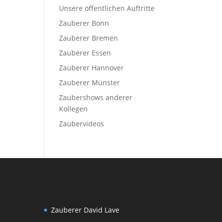
Unsere öffentlichen Auftritte
Zauberer Bonn
Zauberer Bremen
Zauberer Essen
Zauberer Hannover
Zauberer Münster
Zaubershows anderer
Kollegen
Zaubervideos
Zauberer David Lave