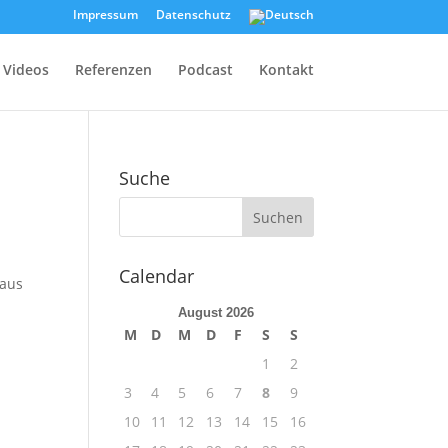
Impressum
Datenschutz
Videos
Referenzen
Podcast
Kontakt
Suche
Calendar
 aus
August 2026
M
D
M
D
F
S
S
1
2
3
4
5
6
7
8
9
10
11
12
13
14
15
16