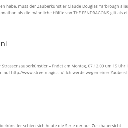
ren habe, muss der Zauberkünstler Claude Douglas Yarbrough alia
. Jonathan als die männliche Hälfte von THE PENDRAGONS gilt als e
ini
r Strassenzauberkünstler – findet am Montag, 07.12.09 um 15 Uhr 
en auf http://www.streetmagic.ch/. Ich werde wegen einer Zauber
rkünstler schien sich heute die Serie der aus Zuschauersicht