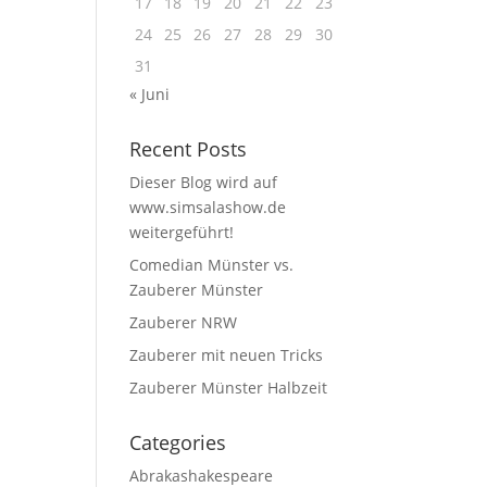
17
18
19
20
21
22
23
24
25
26
27
28
29
30
31
« Juni
Recent Posts
Dieser Blog wird auf
www.simsalashow.de
weitergeführt!
Comedian Münster vs.
Zauberer Münster
Zauberer NRW
Zauberer mit neuen Tricks
Zauberer Münster Halbzeit
Categories
Abrakashakespeare