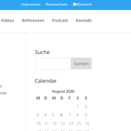
Impressum
Datenschutz
Videos
Referenzen
Podcast
Kontakt
Suche
Calendar
in
August 2026
show
M
D
M
D
F
S
S
1
2
3
4
5
6
7
8
9
10
11
12
13
14
15
16