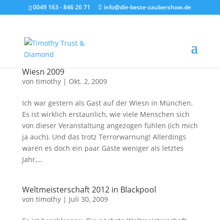
0049 163 - 846 26 71
info@die-beste-zaubershow.de
Wiesn 2009
von
timothy
|
Okt. 2, 2009
Ich war gestern als Gast auf der Wiesn in München.
Es ist wirklich erstaunlich, wie viele Menschen sich
von dieser Veranstaltung angezogen fühlen (ich mich
ja auch). Und das trotz Terrorwarnung! Allerdings
waren es doch ein paar Gäste weniger als letztes
Jahr,...
Weltmeisterschaft 2012 in Blackpool
von
timothy
|
Juli 30, 2009