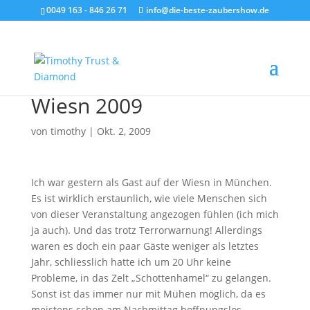
0049 163 - 846 26 71
info@die-beste-zaubershow.de
Wiesn 2009
von
timothy
|
Okt. 2, 2009
Ich war gestern als Gast auf der Wiesn in München.
Es ist wirklich erstaunlich, wie viele Menschen sich
von dieser Veranstaltung angezogen fühlen (ich mich
ja auch). Und das trotz Terrorwarnung! Allerdings
waren es doch ein paar Gäste weniger als letztes
Jahr, schliesslich hatte ich um 20 Uhr keine
Probleme, in das Zelt „Schottenhamel“ zu gelangen.
Sonst ist das immer nur mit Mühen möglich, da es
meistens schon am Nachmittag hoffnungslos