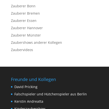
Zauberer Bonn
Zauberer Bremen
Zauberer Essen
Zauberer Hannover
Zauberer Münster
Zaubershows anderer Kollegen
Zaubervideos
Freunde und Kollegen
David Pricking
Falschspieler und Hütchenspieler aus Berlin
Kerstin Andreatta
Kinderzaubershow