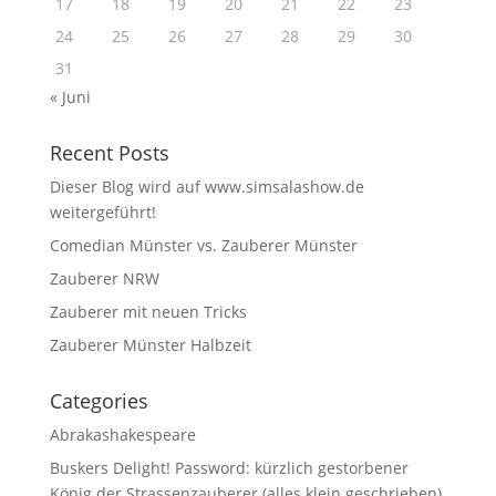
17
18
19
20
21
22
23
24
25
26
27
28
29
30
31
« Juni
Recent Posts
Dieser Blog wird auf www.simsalashow.de
weitergeführt!
Comedian Münster vs. Zauberer Münster
Zauberer NRW
Zauberer mit neuen Tricks
Zauberer Münster Halbzeit
Categories
Abrakashakespeare
Buskers Delight! Password: kürzlich gestorbener
König der Strassenzauberer (alles klein geschrieben)