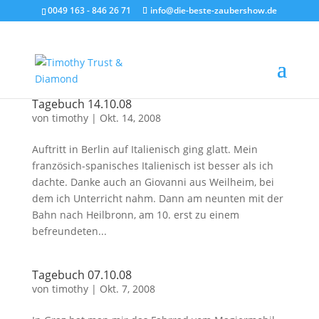
0049 163 - 846 26 71
info@die-beste-zaubershow.de
Tagebuch 14.10.08
von
timothy
|
Okt. 14, 2008
Auftritt in Berlin auf Italienisch ging glatt. Mein
französich-spanisches Italienisch ist besser als ich
dachte. Danke auch an Giovanni aus Weilheim, bei
dem ich Unterricht nahm. Dann am neunten mit der
Bahn nach Heilbronn, am 10. erst zu einem
befreundeten...
Tagebuch 07.10.08
von
timothy
|
Okt. 7, 2008