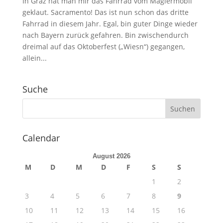
In Graz hat man mir das Fahrrad vom Magiermobil
geklaut. Sacramento! Das ist nun schon das dritte
Fahrrad in diesem Jahr. Egal, bin guter Dinge wieder
nach Bayern zurück gefahren. Bin zwischendurch
dreimal auf das Oktoberfest („Wiesn“) gegangen,
allein...
Suche
Calendar
August 2026
M
D
M
D
F
S
S
1
2
3
4
5
6
7
8
9
10
11
12
13
14
15
16