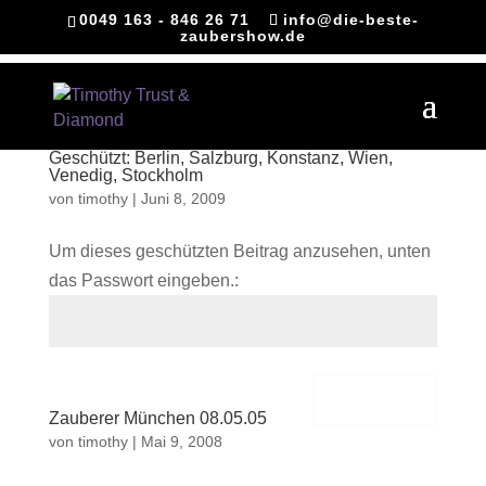
0049 163 - 846 26 71
info@die-beste-
zaubershow.de
Geschützt: Berlin, Salzburg, Konstanz, Wien,
Venedig, Stockholm
von
timothy
|
Juni 8, 2009
Um dieses geschützten Beitrag anzusehen, unten
das Passwort eingeben.:
Senden
Zauberer München 08.05.05
von
timothy
|
Mai 9, 2008