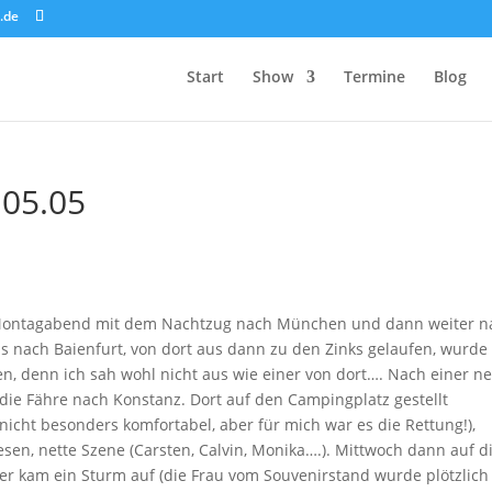
.de
Start
Show
Termine
Blog
.05.05
bin Montagabend mit dem Nachtzug nach München und dann weiter n
 nach Baienfurt, von dort aus dann zu den Zinks gelaufen, wurde
 denn ich sah wohl nicht aus wie einer von dort…. Nach einer ne
ie Fähre nach Konstanz. Dort auf den Campingplatz gestellt
icht besonders komfortabel, aber für mich war es die Rettung!),
en, nette Szene (Carsten, Calvin, Monika….). Mittwoch dann auf d
er kam ein Sturm auf (die Frau vom Souvenirstand wurde plötzlich