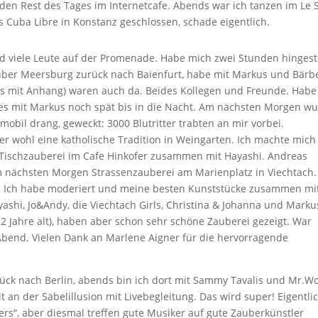
den Rest des Tages im Internetcafe. Abends war ich tanzen im Le 
s Cuba Libre in Konstanz geschlossen, schade eigentlich.
viele Leute auf der Promenade. Habe mich zwei Stunden hingeste
 über Meersburg zurück nach Baienfurt, habe mit Markus und Bärb
ils mit Anhang) waren auch da. Beides Kollegen und Freunde. Habe
es mit Markus noch spät bis in die Nacht. Am nächsten Morgen w
obil drang, geweckt: 3000 Blutritter trabten an mir vorbei.
r wohl eine katholische Tradition in Weingarten. Ich machte mich
 Tischzauberei im Cafe Hinkofer zusammen mit Hayashi. Andreas
 nächsten Morgen Strassenzauberei am Marienplatz in Viechtach.
e. Ich habe moderiert und meine besten Kunststücke zusammen mi
yashi, Jo&Andy, die Viechtach Girls, Christina & Johanna und Marku
2 Jahre alt), haben aber schon sehr schöne Zauberei gezeigt. War
Abend. Vielen Dank an Marlene Aigner für die hervorragende
ck nach Berlin, abends bin ich dort mit Sammy Tavalis und Mr.W
 an der Säbelillusion mit Livebegleitung. Das wird super! Eigentli
ers“, aber diesmal treffen gute Musiker auf gute Zauberkünstler