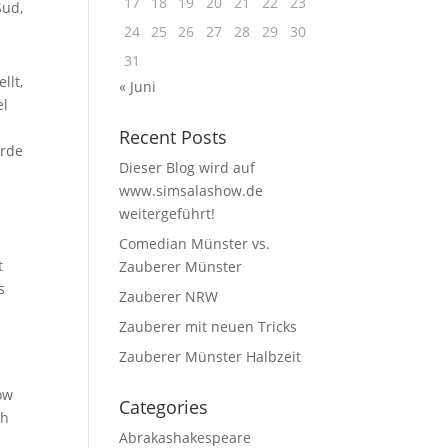
17
18
19
20
21
22
23
Sud,
24
25
26
27
28
29
30
31
llt,
« Juni
el
Recent Posts
urde
Dieser Blog wird auf
www.simsalashow.de
weitergeführt!
Comedian Münster vs.
t
Zauberer Münster
s
Zauberer NRW
Zauberer mit neuen Tricks
Zauberer Münster Halbzeit
ow
Categories
ch
Abrakashakespeare