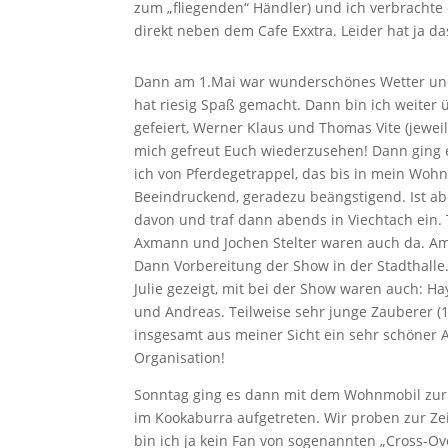
zum „fliegenden“ Händler) und ich verbrachte 
direkt neben dem Cafe Exxtra. Leider hat ja da
Dann am 1.Mai war wunderschönes Wetter und 
hat riesig Spaß gemacht. Dann bin ich weiter
gefeiert, Werner Klaus und Thomas Vite (jewe
mich gefreut Euch wiederzusehen! Dann ging 
ich von Pferdegetrappel, das bis in mein Wohnm
Beeindruckend, geradezu beängstigend. Ist abe
davon und traf dann abends in Viechtach ein.
Axmann und Jochen Stelter waren auch da. Am
Dann Vorbereitung der Show in der Stadthall
Julie gezeigt, mit bei der Show waren auch: Ha
und Andreas. Teilweise sehr junge Zauberer (1
insgesamt aus meiner Sicht ein sehr schöner 
Organisation!
Sonntag ging es dann mit dem Wohnmobil zurü
im Kookaburra aufgetreten. Wir proben zur Zeit
bin ich ja kein Fan von sogenannten „Cross-Ov