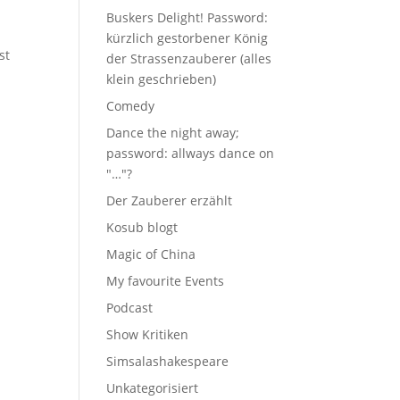
h
Buskers Delight! Password:
kürzlich gestorbener König
st
der Strassenzauberer (alles
klein geschrieben)
Comedy
Dance the night away;
password: allways dance on
"…"?
Der Zauberer erzählt
Kosub blogt
Magic of China
My favourite Events
Podcast
Show Kritiken
Simsalashakespeare
Unkategorisiert