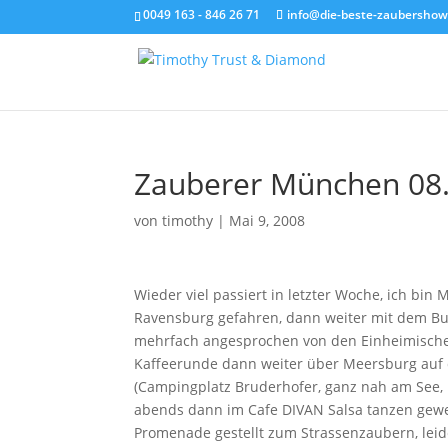
0049 163 - 846 26 71
info@die-beste-zaubershow
Zauberer München 08
von
timothy
|
Mai 9, 2008
Wieder viel passiert in letzter Woche, ich 
Ravensburg gefahren, dann weiter mit dem Bus
mehrfach angesprochen von den Einheimischen,
Kaffeerunde dann weiter über Meersburg auf d
(Campingplatz Bruderhofer, ganz nah am See, n
abends dann im Cafe DIVAN Salsa tanzen gewes
Promenade gestellt zum Strassenzaubern, leid