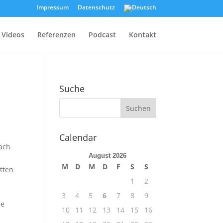
Impressum
Datenschutz
Videos
Referenzen
Podcast
Kontakt
Suche
Calendar
ach
August 2026
M
D
M
D
F
S
S
tten
1
2
3
4
5
6
7
8
9
ie
10
11
12
13
14
15
16