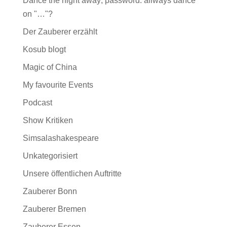
Dance the night away; password: allways dance
on "…"?
Der Zauberer erzählt
Kosub blogt
Magic of China
My favourite Events
Podcast
Show Kritiken
Simsalashakespeare
Unkategorisiert
Unsere öffentlichen Auftritte
Zauberer Bonn
Zauberer Bremen
Zauberer Essen