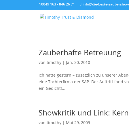
0049 163 - 846 26 71
info@die-beste-zaubershow
Zauberhafte Betreuung
von
timothy
|
Jan. 30, 2010
Ich hatte gestern – zusätzlich zu unserer Abe
eine Tochterfirma der SAP. Der Auftritt fand v
ein Gedicht!...
Showkritik und Link: Ke
von
timothy
|
Mai 29, 2009