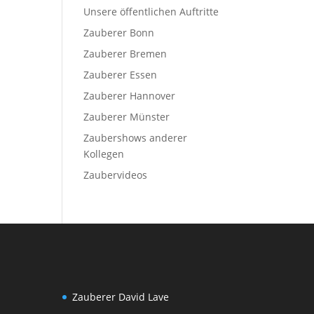
Unsere öffentlichen Auftritte
Zauberer Bonn
Zauberer Bremen
Zauberer Essen
Zauberer Hannover
Zauberer Münster
Zaubershows anderer
Kollegen
Zaubervideos
Zauberer David Lave