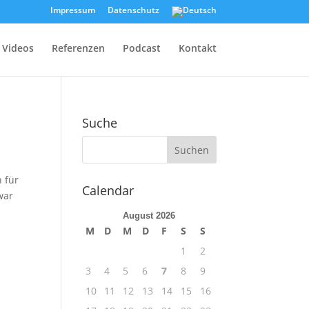
Impressum
Datenschutz
Videos
Referenzen
Podcast
Kontakt
Suche
 für
Calendar
war
August 2026
M
D
M
D
F
S
S
1
2
3
4
5
6
7
8
9
10
11
12
13
14
15
16