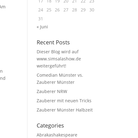
17
18
19
20
21
22
23
 Am
24
25
26
27
28
29
30
r
31
« Juni
Recent Posts
Dieser Blog wird auf
www.simsalashow.de
weitergeführt!
en
Comedian Münster vs.
und
Zauberer Münster
Zauberer NRW
Zauberer mit neuen Tricks
Zauberer Münster Halbzeit
Categories
Abrakashakespeare