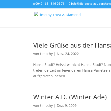
0049 163 - 846 26 71
info@die-beste-zaubershow
Viele Grüße aus der Han
von
timothy
|
Nov. 24, 2022
Hansa Stadt? Heisst es nicht Hanse-Stadt? Nun
treten derzeit im legendären Hansa-Varietee 
aufgetreten, neben...
Winter A.D. (Winter Ade)
von
timothy
|
Dez. 9, 2009