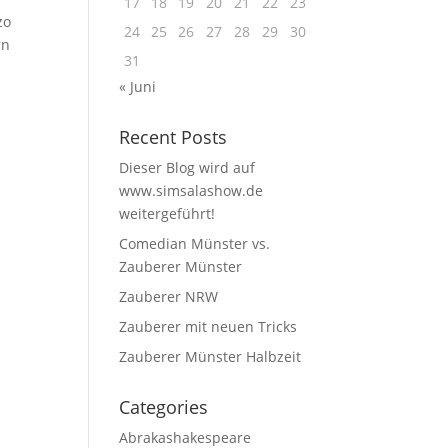
17
18
19
20
21
22
23
zo
24
25
26
27
28
29
30
rn
31
« Juni
Recent Posts
Dieser Blog wird auf
www.simsalashow.de
weitergeführt!
Comedian Münster vs.
Zauberer Münster
Zauberer NRW
Zauberer mit neuen Tricks
Zauberer Münster Halbzeit
Categories
Abrakashakespeare