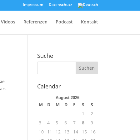
Impressum
Datenschutz
Videos
Referenzen
Podcast
Kontakt
Suche
sie
Calendar
tars
August 2026
M
D
M
D
F
S
S
1
2
3
4
5
6
7
8
9
10
11
12
13
14
15
16