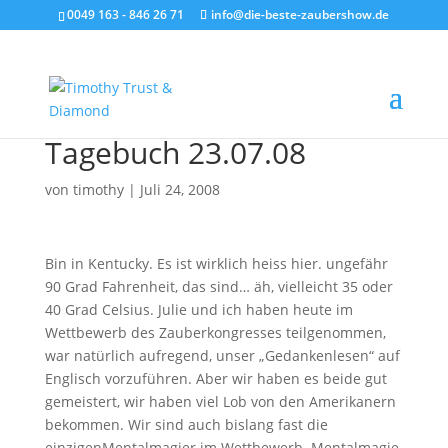
0049 163 - 846 26 71
info@die-beste-zaubershow.de
Tagebuch 23.07.08
von
timothy
|
Juli 24, 2008
Bin in Kentucky. Es ist wirklich heiss hier. ungefähr
90 Grad Fahrenheit, das sind… äh, vielleicht 35 oder
40 Grad Celsius. Julie und ich haben heute im
Wettbewerb des Zauberkongresses teilgenommen,
war natürlich aufregend, unser „Gedankenlesen“ auf
Englisch vorzuführen. Aber wir haben es beide gut
gemeistert, wir haben viel Lob von den Amerikanern
bekommen. Wir sind auch bislang fast die
einzigen
Mentalmagier im Wettbewerb. Mentalmagie