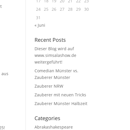
17
18
19
20
21
22
23
t
24
25
26
27
28
29
30
31
« Juni
Recent Posts
Dieser Blog wird auf
www.simsalashow.de
weitergeführt!
h
Comedian Münster vs.
n aus
Zauberer Münster
Zauberer NRW
Zauberer mit neuen Tricks
Zauberer Münster Halbzeit
Categories
Abrakashakespeare
25!