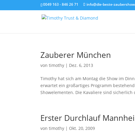
0049 163 - 846 26 71
info@die-beste-zaubershow
Zauberer München
von
timothy
|
Dez. 6, 2013
Timothy hat sich am Montag die Show im Dinne
erwartet ein großartiges Programm bestehend
Showelementen. Die Kavaliere sind sicherlich d
Erster Durchlauf Mannhe
von
timothy
|
Okt. 20, 2009