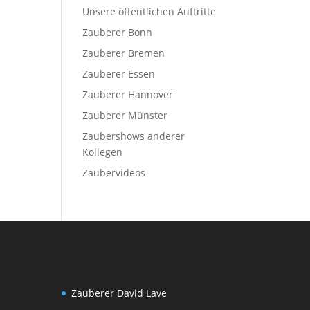
Unsere öffentlichen Auftritte
Zauberer Bonn
Zauberer Bremen
Zauberer Essen
Zauberer Hannover
Zauberer Münster
Zaubershows anderer
Kollegen
Zaubervideos
Zauberer David Lave