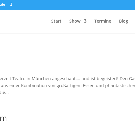
.de
Start
Show
Termine
Blog
rzelt Teatro in München angeschaut…. und ist begeistert! Den Ga
 aus einer Kombination von großartigem Essen und phantastische
ie...
im