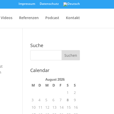
Impressum
Datenschutz
Videos
Referenzen
Podcast
Kontakt
Suche
st
Calendar
n
August 2026
M
D
M
D
F
S
S
1
2
3
4
5
6
7
8
9
10
11
12
13
14
15
16