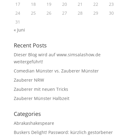
17
18
19
20
21
22
23
24
25
26
27
28
29
30
31
« Juni
Recent Posts
Dieser Blog wird auf www.simsalashow.de
weitergeführt!
Comedian Münster vs. Zauberer Münster
Zauberer NRW
Zauberer mit neuen Tricks
Zauberer Münster Halbzeit
Categories
Abrakashakespeare
Buskers Delight! Password: kürzlich gestorbener