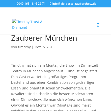
0049 163 - 846 26 71
info@die-beste-zaubershow.de
Zauberer München
von
timothy
|
Dez. 6, 2013
Timothy hat sich am Montag die Show im Dinnerzelt
Teatro in München angeschaut…. und ist begeistert!
Den Gast erwartet ein großartiges Programm
bestehend aus einer Kombination von großartigem
Essen und phantastischen Showelementen. Die
Kavaliere sind sicherlich die besten Moderatoren
einer Dinnershow, die man sich wünschen kann.
Obwohl es ein Montag war (Montage sind meist
spielfrei in den Zelten), war das Zelt rappelvoll und