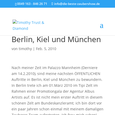
0049 163 - 846 26 71
info@die-beste-zaubershow.de
Berlin, Kiel und München
von
timothy
|
Feb. 5, 2010
Nach meiner Zeit im Palazzo Mannheim (Derniere
am 14.2.2010), sind meine nächsten ÖFFENTLICHEN
Auftritte in Berlin, Kiel und München zu bewundern.
In Berlin trete ich am 01.März 2010 im Tipi Zelt im
Rahmen einer Promotiongala der Agentur Albus
Artists auf. Es ist nicht mein erster Auftritt in diesem
schönen Zelt am Bundeskanzleramt; ich bin dort vor
ein paar Jahren schon einmal mit meinem damaligen
Zauberer-Team aufgetreten. Ich freu mich schon!