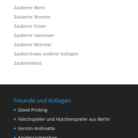
Zauberer Bonn
Zauberer Bremen
Zauberer Essen
Zauberer Hannover
Zauberer Münster
Zaubershows anderer Kollegen
Zaubervideos
Freunde und Kollegen
David Pricking
Falschspieler und Hütchenspieler aus Berlin
Kerstin Andreatta
Kinderzaubershow