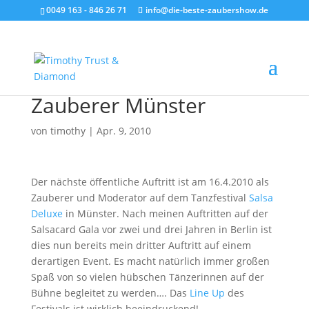
0049 163 - 846 26 71
info@die-beste-zaubershow.de
Zauberer Münster
von
timothy
|
Apr. 9, 2010
Der nächste öffentliche Auftritt ist am 16.4.2010 als
Zauberer und Moderator auf dem Tanzfestival
Salsa
Deluxe
in Münster. Nach meinen Auftritten auf der
Salsacard Gala vor zwei und drei Jahren in Berlin ist
dies nun bereits mein dritter Auftritt auf einem
derartigen Event. Es macht natürlich immer großen
Spaß von so vielen hübschen Tänzerinnen auf der
Bühne begleitet zu werden…. Das
Line Up
des
Festivals ist wirklich beeindruckend!