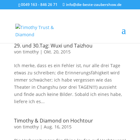
0049 163 - 846 26 71
info@die-beste-zaubershow.de
29. und 30.Tag: Wuxi und Taizhou
von
timothy
|
Okt. 20, 2015
Ich merke, dass es ein Fehler ist, nur alle drei Tage
etwas zu schreiben; die Erinnerungsfähigkeit wird
immer schwächer; ich habe vergessen wie das
Theater in Changshu (vor drei TAGEN!!!) aussieht
und finde auch keine Bilder. Sobald ich eines habe,
liefere ich es...
Timothy & Diamond on Hochtour
von
timothy
|
Aug. 16, 2015