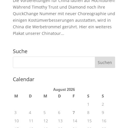
Die Vorbereitungen für China laufen auf Hochtouren!
Während Timothy Trust und Diamond noch ihre
QuickChange Nummer mit neuer Choreographie und
einigen Kostümverbesserungen ausstatten, wird in
China die Werbetrommel gerührt. Hier ein weiteres
Plakat unserer Chinatour...
Suche
Calendar
August 2026
M
D
M
D
F
S
S
1
2
3
4
5
6
7
8
9
10
11
12
13
14
15
16