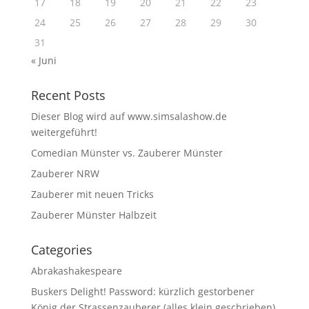
17
18
19
20
21
22
23
24
25
26
27
28
29
30
31
« Juni
Recent Posts
Dieser Blog wird auf www.simsalashow.de
weitergeführt!
Comedian Münster vs. Zauberer Münster
Zauberer NRW
Zauberer mit neuen Tricks
Zauberer Münster Halbzeit
Categories
Abrakashakespeare
Buskers Delight! Password: kürzlich gestorbener
König der Strassenzauberer (alles klein geschrieben)