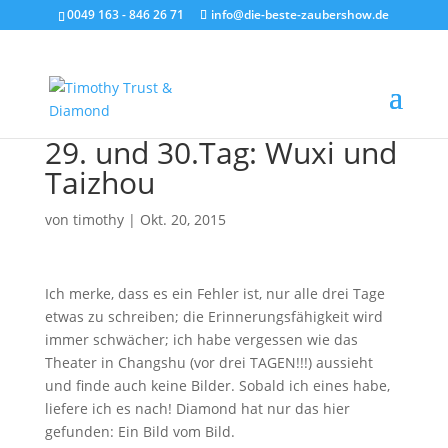
0049 163 - 846 26 71
info@die-beste-zaubershow.de
29. und 30.Tag: Wuxi und
Taizhou
von
timothy
|
Okt. 20, 2015
Ich merke, dass es ein Fehler ist, nur alle drei Tage
etwas zu schreiben; die Erinnerungsfähigkeit wird
immer schwächer; ich habe vergessen wie das
Theater in Changshu (vor drei TAGEN!!!) aussieht
und finde auch keine Bilder. Sobald ich eines habe,
liefere ich es nach! Diamond hat nur das hier
gefunden: Ein Bild vom Bild.