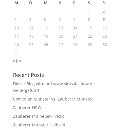
M
D
M
D
F
S
S
1
2
3
4
5
6
7
8
9
10
11
12
13
14
15
16
17
18
19
20
21
22
23
24
25
26
27
28
29
30
31
« Juni
Recent Posts
Dieser Blog wird auf www.simsalashow.de
weitergeführt!
Comedian Münster vs. Zauberer Münster
Zauberer NRW
Zauberer mit neuen Tricks
Zauberer Münster Halbzeit