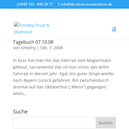
0049 163 - 846 26 71
info@die-beste-zaubershow.de
Tagebuch 07.10.08
von
timothy
|
Okt. 7, 2008
In Graz hat man mir das Fahrrad vom Magiermobil
geklaut. Sacramento! Das ist nun schon das dritte
Fahrrad in diesem Jahr. Egal, bin guter Dinge wieder
nach Bayern zurück gefahren. Bin zwischendurch
dreimal auf das Oktoberfest („Wiesn“) gegangen,
allein...
Suche