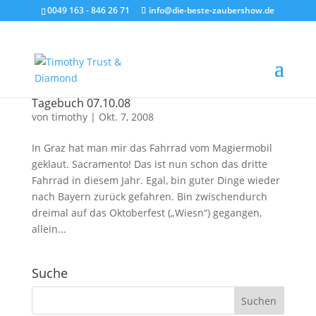
0049 163 - 846 26 71
info@die-beste-zaubershow.de
Tagebuch 07.10.08
von
timothy
|
Okt. 7, 2008
In Graz hat man mir das Fahrrad vom Magiermobil
geklaut. Sacramento! Das ist nun schon das dritte
Fahrrad in diesem Jahr. Egal, bin guter Dinge wieder
nach Bayern zurück gefahren. Bin zwischendurch
dreimal auf das Oktoberfest („Wiesn“) gegangen,
allein...
Suche