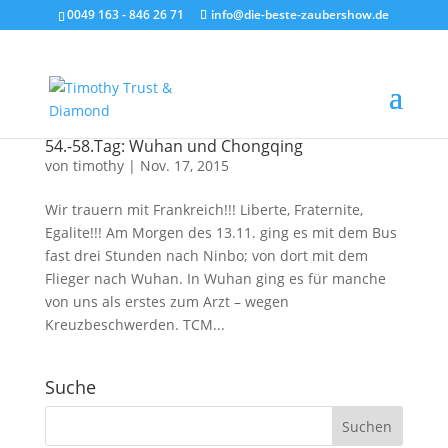
0049 163 - 846 26 71
info@die-beste-zaubershow.de
54.-58.Tag: Wuhan und Chongqing
von
timothy
|
Nov. 17, 2015
Wir trauern mit Frankreich!!! Liberte, Fraternite,
Egalite!!! Am Morgen des 13.11. ging es mit dem Bus
fast drei Stunden nach Ninbo; von dort mit dem
Flieger nach Wuhan. In Wuhan ging es für manche
von uns als erstes zum Arzt – wegen
Kreuzbeschwerden. TCM...
Suche