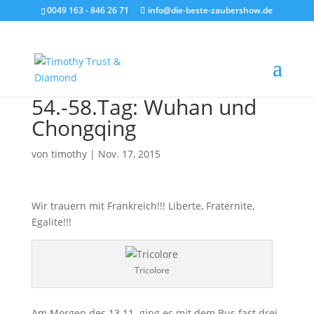
0049 163 - 846 26 71
info@die-beste-zaubershow.de
54.-58.Tag: Wuhan und
Chongqing
von
timothy
|
Nov. 17, 2015
Wir trauern mit Frankreich!!! Liberte, Fraternite,
Egalite!!!
Tricolore
Am Morgen des 13.11. ging es mit dem Bus fast drei