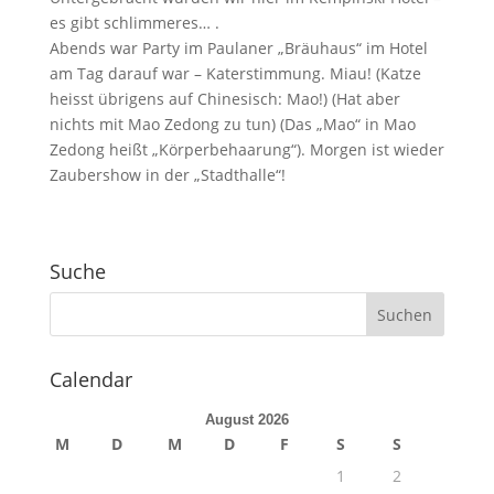
es gibt schlimmeres… .
Abends war Party im Paulaner „Bräuhaus“ im Hotel
am Tag darauf war – Katerstimmung. Miau! (Katze
heisst übrigens auf Chinesisch: Mao!) (Hat aber
nichts mit Mao Zedong zu tun) (Das „Mao“ in Mao
Zedong heißt „Körperbehaarung“). Morgen ist wieder
Zaubershow in der „Stadthalle“!
Suche
Calendar
August 2026
M
D
M
D
F
S
S
1
2