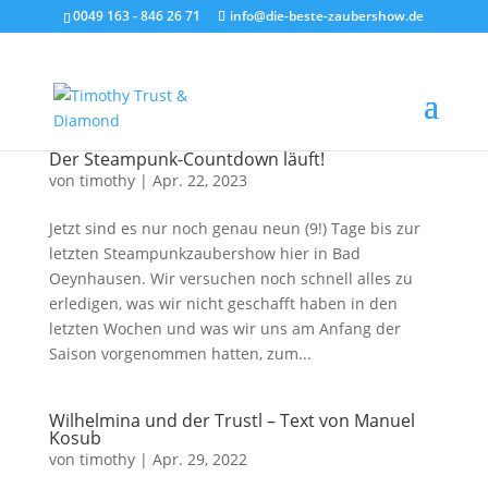
0049 163 - 846 26 71
info@die-beste-zaubershow.de
Der Steampunk-Countdown läuft!
von
timothy
|
Apr. 22, 2023
Jetzt sind es nur noch genau neun (9!) Tage bis zur
letzten Steampunkzaubershow hier in Bad
Oeynhausen. Wir versuchen noch schnell alles zu
erledigen, was wir nicht geschafft haben in den
letzten Wochen und was wir uns am Anfang der
Saison vorgenommen hatten, zum...
Wilhelmina und der Trustl – Text von Manuel
Kosub
von
timothy
|
Apr. 29, 2022