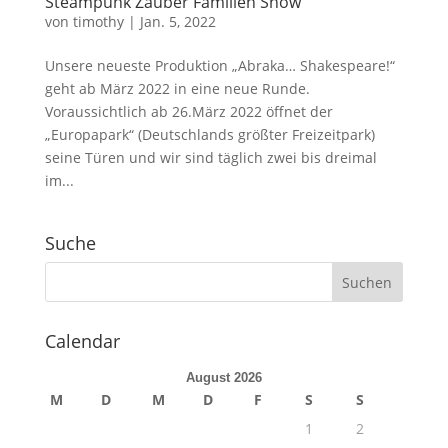
Steampunk Zauber Familien Show
von
timothy
|
Jan. 5, 2022
Unsere neueste Produktion „Abraka… Shakespeare!“
geht ab März 2022 in eine neue Runde.
Voraussichtlich ab 26.März 2022 öffnet der
„Europapark“ (Deutschlands größter Freizeitpark)
seine Türen und wir sind täglich zwei bis dreimal
im...
Suche
Calendar
August 2026
M
D
M
D
F
S
S
1
2