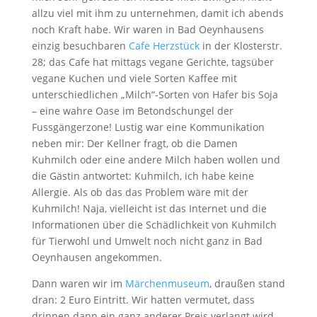
allzu viel mit ihm zu unternehmen, damit ich abends
noch Kraft habe. Wir waren in Bad Oeynhausens
einzig besuchbaren
Cafe Herzstück
in der Klosterstr.
28; das Cafe hat mittags vegane Gerichte, tagsüber
vegane Kuchen und viele Sorten Kaffee mit
unterschiedlichen „Milch“-Sorten von Hafer bis Soja
– eine wahre Oase im Betondschungel der
Fussgängerzone! Lustig war eine Kommunikation
neben mir: Der Kellner fragt, ob die Damen
Kuhmilch oder eine andere Milch haben wollen und
die Gästin antwortet: Kuhmilch, ich habe keine
Allergie. Als ob das das Problem wäre mit der
Kuhmilch! Naja, vielleicht ist das Internet und die
Informationen über die Schädlichkeit von Kuhmilch
für Tierwohl und Umwelt noch nicht ganz in Bad
Oeynhausen angekommen.
Dann waren wir im
Märchenmuseum
, draußen stand
dran: 2 Euro Eintritt. Wir hatten vermutet, dass
drinnen dann ein ganz anderer Preis verlangt wird,