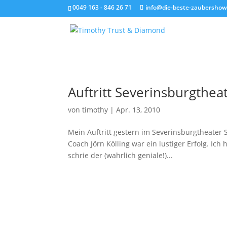
0049 163 - 846 26 71
info@die-beste-zaubershow
Auftritt Severinsburgthea
von
timothy
|
Apr. 13, 2010
Mein Auftritt gestern im Severinsburgtheater
Coach Jörn Kölling war ein lustiger Erfolg. Ic
schrie der (wahrlich geniale!)...