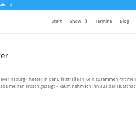
.de
Start
Show
Termine
Blog
ter
 Severinsburg-Theater in der Eifelstraße in Köln zusammen mit me
h habe meinen Frosch gezeigt – kaum nahm ich ihn aus der Hutschac