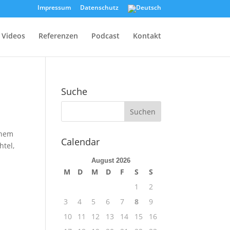
Impressum
Datenschutz
Videos
Referenzen
Podcast
Kontakt
Suche
inem
Calendar
htel,
August 2026
M
D
M
D
F
S
S
1
2
3
4
5
6
7
8
9
10
11
12
13
14
15
16