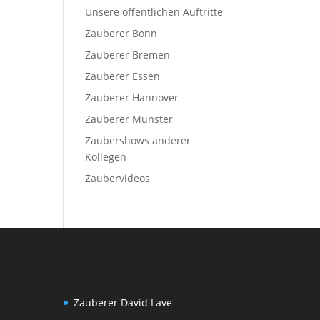
Unsere öffentlichen Auftritte
Zauberer Bonn
Zauberer Bremen
Zauberer Essen
Zauberer Hannover
Zauberer Münster
Zaubershows anderer
Kollegen
Zaubervideos
Zauberer David Lave