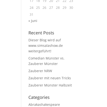
17
18
19
20
21
22
23
24
25
26
27
28
29
30
31
« Juni
Recent Posts
Dieser Blog wird auf
www.simsalashow.de
weitergeführt!
Comedian Münster vs.
Zauberer Münster
Zauberer NRW
Zauberer mit neuen Tricks
Zauberer Münster Halbzeit
Categories
Abrakashakespeare