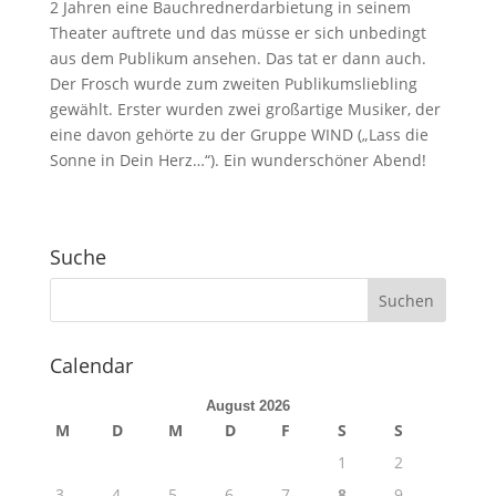
2 Jahren eine Bauchrednerdarbietung in seinem
Theater auftrete und das müsse er sich unbedingt
aus dem Publikum ansehen. Das tat er dann auch.
Der Frosch wurde zum zweiten Publikumsliebling
gewählt. Erster wurden zwei großartige Musiker, der
eine davon gehörte zu der Gruppe WIND („Lass die
Sonne in Dein Herz…“). Ein wunderschöner Abend!
Suche
Calendar
August 2026
M
D
M
D
F
S
S
1
2
3
4
5
6
7
8
9