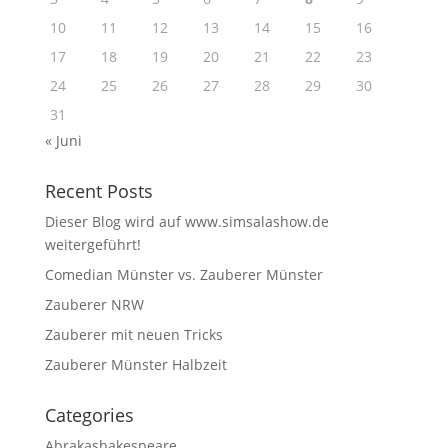
10
11
12
13
14
15
16
17
18
19
20
21
22
23
24
25
26
27
28
29
30
31
« Juni
Recent Posts
Dieser Blog wird auf www.simsalashow.de
weitergeführt!
Comedian Münster vs. Zauberer Münster
Zauberer NRW
Zauberer mit neuen Tricks
Zauberer Münster Halbzeit
Categories
Abrakashakespeare