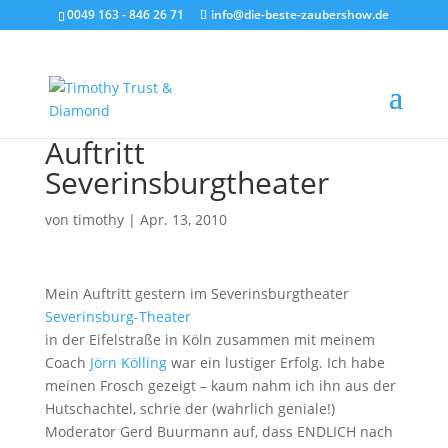
0049 163 - 846 26 71
info@die-beste-zaubershow.de
Auftritt
Severinsburgtheater
von
timothy
|
Apr. 13, 2010
Mein Auftritt gestern im Severinsburgtheater
Severinsburg-Theater
in der Eifelstraße in Köln zusammen mit meinem
Coach
Jörn Kölling
war ein lustiger Erfolg. Ich habe
meinen Frosch gezeigt – kaum nahm ich ihn aus der
Hutschachtel, schrie der (wahrlich geniale!)
Moderator Gerd Buurmann auf, dass ENDLICH nach