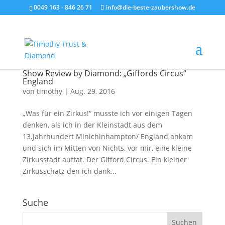
0049 163 - 846 26 71
info@die-beste-zaubershow.de
Show Review by Diamond: „Giffords Circus“
England
von
timothy
|
Aug. 29, 2016
„Was für ein Zirkus!“ musste ich vor einigen Tagen
denken, als ich in der Kleinstadt aus dem
13.Jahrhundert Minichinhampton/ England ankam
und sich im Mitten von Nichts, vor mir, eine kleine
Zirkusstadt auftat. Der Gifford Circus. Ein kleiner
Zirkusschatz den ich dank...
Suche