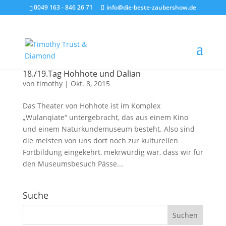
0049 163 - 846 26 71
info@die-beste-zaubershow.de
18./19.Tag Hohhote und Dalian
von
timothy
|
Okt. 8, 2015
Das Theater von Hohhote ist im Komplex
„Wulanqiate“ untergebracht, das aus einem Kino
und einem Naturkundemuseum besteht. Also sind
die meisten von uns dort noch zur kulturellen
Fortbildung eingekehrt, mekrwürdig war, dass wir für
den Museumsbesuch Pässe...
Suche