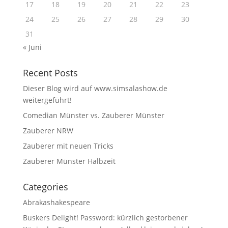
17
18
19
20
21
22
23
24
25
26
27
28
29
30
31
« Juni
Recent Posts
Dieser Blog wird auf www.simsalashow.de
weitergeführt!
Comedian Münster vs. Zauberer Münster
Zauberer NRW
Zauberer mit neuen Tricks
Zauberer Münster Halbzeit
Categories
Abrakashakespeare
Buskers Delight! Password: kürzlich gestorbener