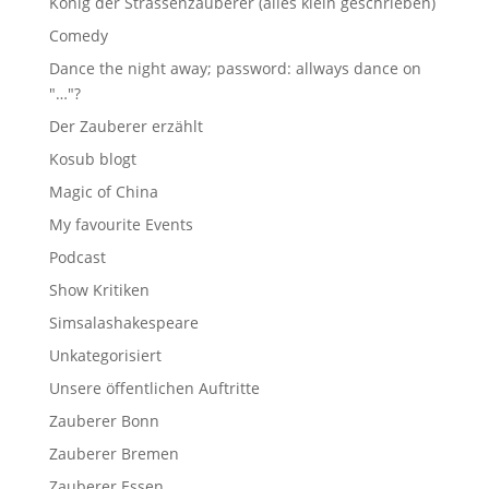
König der Strassenzauberer (alles klein geschrieben)
Comedy
Dance the night away; password: allways dance on
"…"?
Der Zauberer erzählt
Kosub blogt
Magic of China
My favourite Events
Podcast
Show Kritiken
Simsalashakespeare
Unkategorisiert
Unsere öffentlichen Auftritte
Zauberer Bonn
Zauberer Bremen
Zauberer Essen