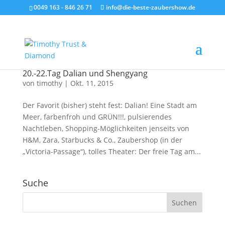
0049 163 - 846 26 71
info@die-beste-zaubershow.de
20.-22.Tag Dalian und Shengyang
von
timothy
|
Okt. 11, 2015
Der Favorit (bisher) steht fest: Dalian! Eine Stadt am
Meer, farbenfroh und GRÜN!!!, pulsierendes
Nachtleben, Shopping-Möglichkeiten jenseits von
H&M, Zara, Starbucks & Co., Zaubershop (in der
„Victoria-Passage“), tolles Theater: Der freie Tag am...
Suche