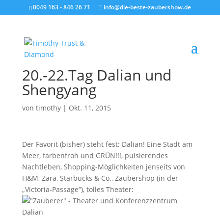
0049 163 - 846 26 71
info@die-beste-zaubershow.de
20.-22.Tag Dalian und
Shengyang
von
timothy
|
Okt. 11, 2015
Der Favorit (bisher) steht fest: Dalian! Eine Stadt am
Meer, farbenfroh und GRÜN!!!, pulsierendes
Nachtleben, Shopping-Möglichkeiten jenseits von
H&M, Zara, Starbucks & Co., Zaubershop (in der
„Victoria-Passage“), tolles Theater: