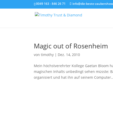
0049 163 - 846 26 71
info@die-beste-zaubershow
Magic out of Rosenheim
von
timothy
|
Dez. 14, 2010
Mein höchstverehrter Kollege Gaetan Bloom ha
magischen Inhalts unbedingt sehen müsste: Bag
organisiert und hat ihn auf seinem Computer..