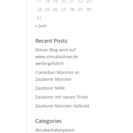
17
18
19
20
21
22
23
24
25
26
27
28
29
30
31
« Juni
Recent Posts
Dieser Blog wird auf
www.simsalashow.de
weitergeführt!
Comedian Münster vs.
Zauberer Münster
Zauberer NRW
Zauberer mit neuen Tricks
Zauberer Münster Halbzeit
Categories
Abrakashakespeare