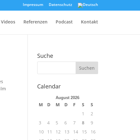
Impressum
Datenschutz
Videos
Referenzen
Podcast
Kontakt
Suche
es
Calendar
ilm
August 2026
M
D
M
D
F
S
S
1
2
3
4
5
6
7
8
9
10
11
12
13
14
15
16