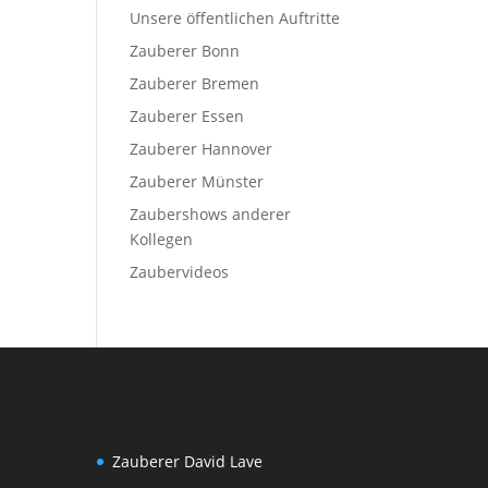
Unsere öffentlichen Auftritte
Zauberer Bonn
Zauberer Bremen
Zauberer Essen
Zauberer Hannover
Zauberer Münster
Zaubershows anderer
Kollegen
Zaubervideos
Zauberer David Lave