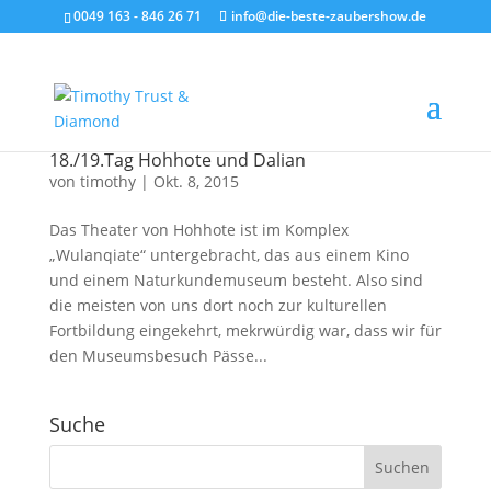
0049 163 - 846 26 71
info@die-beste-zaubershow.de
18./19.Tag Hohhote und Dalian
von
timothy
|
Okt. 8, 2015
Das Theater von Hohhote ist im Komplex
„Wulanqiate“ untergebracht, das aus einem Kino
und einem Naturkundemuseum besteht. Also sind
die meisten von uns dort noch zur kulturellen
Fortbildung eingekehrt, mekrwürdig war, dass wir für
den Museumsbesuch Pässe...
Suche