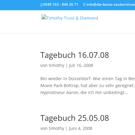
0049 163 - 846 26 71
info@die-beste-zaubershow
Tagebuch 16.07.08
von
timothy
|
Juli 16, 2008
Bin wieder in Düsseldorf. War einen Tag in Be
Movie Park Bottrop, hat aber zu sehr geregne
Hypnotiseur Aaron, die ich mir unbedingt...
Tagebuch 25.05.08
von
timothy
|
Juni 4, 2008