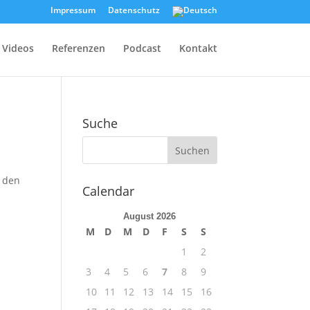
Impressum
Datenschutz
Videos
Referenzen
Podcast
Kontakt
Suche
n den
Calendar
August 2026
M
D
M
D
F
S
S
1
2
3
4
5
6
7
8
9
10
11
12
13
14
15
16