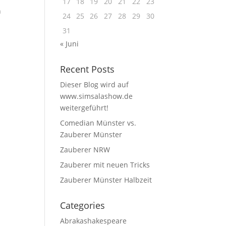
17
18
19
20
21
22
23
n
24
25
26
27
28
29
30
31
« Juni
Recent Posts
Dieser Blog wird auf
www.simsalashow.de
weitergeführt!
Comedian Münster vs.
Zauberer Münster
Zauberer NRW
Zauberer mit neuen Tricks
Zauberer Münster Halbzeit
Categories
Abrakashakespeare