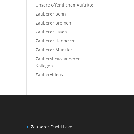
Unsere öffentlichen Auftritte
Zauberer Bonn
Zauberer Bremen
Zauberer Essen
Zauberer Hannover
Zauberer Münster
Zaubershows anderer
Kollegen
Zaubervideos
Zauberer David Lave