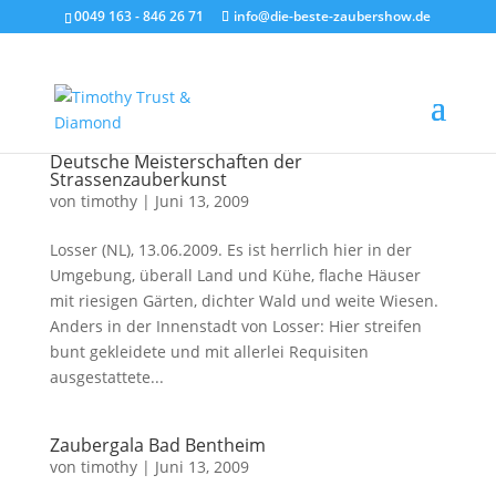
0049 163 - 846 26 71
info@die-beste-zaubershow.de
Deutsche Meisterschaften der
Strassenzauberkunst
von
timothy
|
Juni 13, 2009
Losser (NL), 13.06.2009. Es ist herrlich hier in der
Umgebung, überall Land und Kühe, flache Häuser
mit riesigen Gärten, dichter Wald und weite Wiesen.
Anders in der Innenstadt von Losser: Hier streifen
bunt gekleidete und mit allerlei Requisiten
ausgestattete...
Zaubergala Bad Bentheim
von
timothy
|
Juni 13, 2009