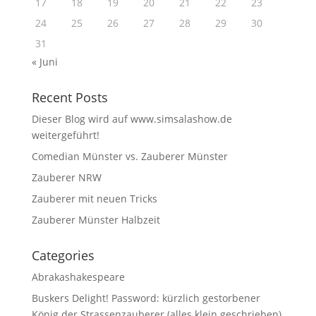
17
18
19
20
21
22
23
24
25
26
27
28
29
30
31
« Juni
Recent Posts
Dieser Blog wird auf www.simsalashow.de
weitergeführt!
Comedian Münster vs. Zauberer Münster
Zauberer NRW
Zauberer mit neuen Tricks
Zauberer Münster Halbzeit
Categories
Abrakashakespeare
Buskers Delight! Password: kürzlich gestorbener
König der Strassenzauberer (alles klein geschrieben)