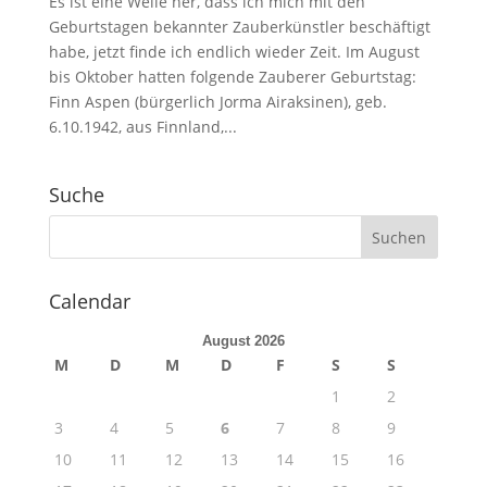
Es ist eine Weile her, dass ich mich mit den
Geburtstagen bekannter Zauberkünstler beschäftigt
habe, jetzt finde ich endlich wieder Zeit. Im August
bis Oktober hatten folgende Zauberer Geburtstag:
Finn Aspen (bürgerlich Jorma Airaksinen), geb.
6.10.1942, aus Finnland,...
Suche
Calendar
August 2026
M
D
M
D
F
S
S
1
2
3
4
5
6
7
8
9
10
11
12
13
14
15
16