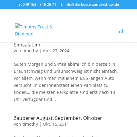
0049 163 - 846 26 71
info@die-beste-zaubershow.de
Simsalabim
von
timothy
|
Apr. 27, 2024
Guten Morgen und Simsalabim! Ich bin derzeit in
Braunschweig und Braunschweig ist nicht einfach,
vor allem, wenn man mit einem 6,85 langen Auto
versucht, in der Innenstadt einen Parkplatz zu
finden… die meisten Parkplätze sind erst nach 18
Uhr verfügbar und...
Zauberer August, September, Oktober
von
timothy
|
Okt. 16, 2011