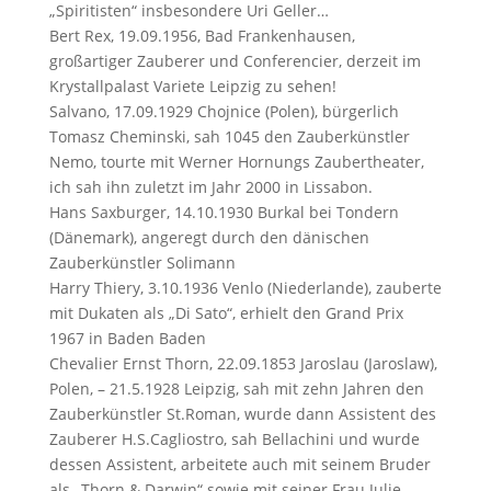
„Spiritisten“ insbesondere Uri Geller…
Bert Rex, 19.09.1956, Bad Frankenhausen,
großartiger Zauberer und Conferencier, derzeit im
Krystallpalast Variete Leipzig zu sehen!
Salvano, 17.09.1929 Chojnice (Polen), bürgerlich
Tomasz Cheminski, sah 1045 den Zauberkünstler
Nemo, tourte mit Werner Hornungs Zaubertheater,
ich sah ihn zuletzt im Jahr 2000 in Lissabon.
Hans Saxburger, 14.10.1930 Burkal bei Tondern
(Dänemark), angeregt durch den dänischen
Zauberkünstler Solimann
Harry Thiery, 3.10.1936 Venlo (Niederlande), zauberte
mit Dukaten als „Di Sato“, erhielt den Grand Prix
1967 in Baden Baden
Chevalier Ernst Thorn, 22.09.1853 Jaroslau (Jaroslaw),
Polen, – 21.5.1928 Leipzig, sah mit zehn Jahren den
Zauberkünstler St.Roman, wurde dann Assistent des
Zauberer H.S.Cagliostro, sah Bellachini und wurde
dessen Assistent, arbeitete auch mit seinem Bruder
als „Thorn & Darwin“ sowie mit seiner Frau Julie,