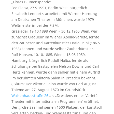
„Floras Blumenspende“.
Fee Eleisa, 27.9.1951, Berlin West, bürgerlich
Elisabeth Lennartz, arbeitete mit Werner Hornung
am Deutschen Theater in München, wurde 1979
Weltmeisterin bei der FISM.
Graziadei, 19.10.1898 Wien – 30.12.1965 Wien, war
zunächst Claqueur im Wiener Apollo-Variete, lernte
den Zauberer und Kartenkünstler Dario Paini (1867-
1935) kennen und wurde selber Zauberkünstler.
Rolf Hansen, 10.10.1885, Wien – 18.08.1959,
Hamburg, bürgerlich Rudolf Holba, lernte als
Schuljunge bei Gastspielen Nelson Downs und Carl
Hertz kennen, wurde dann selber mit einem Auftritt
im berühmten Viktoria Salon in Dresden bekannt.
(Exkurs: Der Viktoria Salon wurde von Carl August
Thieme am 27. August 1870 im Grundstück
Waisenhausstraße 26
als „Dresdens erstes Varieté-
Theater mit internationalen Programmen“ eröffnet.
Der große Saal mit seinen 1500 Plätzen, der kunstvoll
verzierten Decken- und Wandgestaltung und den