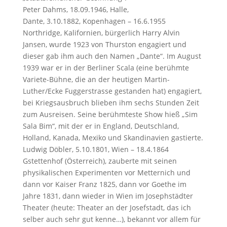
Peter Dahms, 18.09.1946, Halle,
Dante, 3.10.1882, Kopenhagen – 16.6.1955
Northridge, Kalifornien, bürgerlich Harry Alvin
Jansen, wurde 1923 von Thurston engagiert und
dieser gab ihm auch den Namen „Dante“. Im August
1939 war er in der Berliner Scala (eine berühmte
Variete-Bühne, die an der heutigen Martin-
Luther/Ecke Fuggerstrasse gestanden hat) engagiert,
bei Kriegsausbruch blieben ihm sechs Stunden Zeit
zum Ausreisen. Seine berühmteste Show hieß „Sim
Sala Bim“, mit der er in England, Deutschland,
Holland, Kanada, Mexiko und Skandinavien gastierte.
Ludwig Döbler, 5.10.1801, Wien – 18.4.1864
Gstettenhof (Österreich), zauberte mit seinen
physikalischen Experimenten vor Metternich und
dann vor Kaiser Franz 1825, dann vor Goethe im
Jahre 1831, dann wieder in Wien im Josephstädter
Theater (heute: Theater an der Josefstadt, das ich
selber auch sehr gut kenne…), bekannt vor allem für