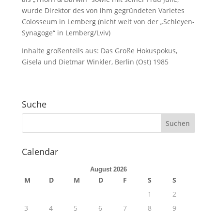
wurde Direktor des von ihm gegründeten Varietes
Colosseum in Lemberg (nicht weit von der „Schleyen-
Synagoge“ in Lemberg/Lviv)
Inhalte großenteils aus: Das Große Hokuspokus,
Gisela und Dietmar Winkler, Berlin (Ost) 1985
Suche
Calendar
August 2026
M
D
M
D
F
S
S
1
2
3
4
5
6
7
8
9