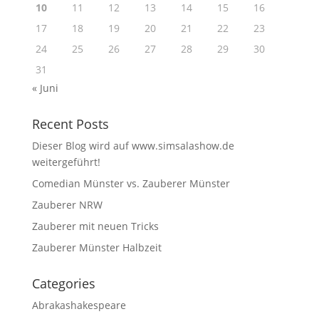
10
11
12
13
14
15
16
17
18
19
20
21
22
23
24
25
26
27
28
29
30
31
« Juni
Recent Posts
Dieser Blog wird auf www.simsalashow.de
weitergeführt!
Comedian Münster vs. Zauberer Münster
Zauberer NRW
Zauberer mit neuen Tricks
Zauberer Münster Halbzeit
Categories
Abrakashakespeare