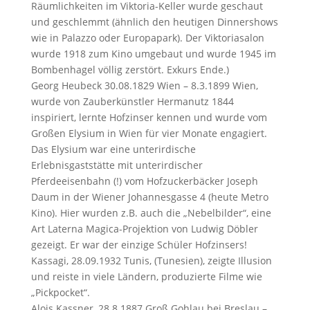
Räumlichkeiten im Viktoria-Keller wurde geschaut
und geschlemmt (ähnlich den heutigen Dinnershows
wie in Palazzo oder Europapark). Der Viktoriasalon
wurde 1918 zum Kino umgebaut und wurde 1945 im
Bombenhagel völlig zerstört. Exkurs Ende.)
Georg Heubeck 30.08.1829 Wien – 8.3.1899 Wien,
wurde von Zauberkünstler Hermanutz 1844
inspiriert, lernte Hofzinser kennen und wurde vom
Großen Elysium in Wien für vier Monate engagiert.
Das Elysium war eine unterirdische
Erlebnisgaststätte mit unterirdischer
Pferdeeisenbahn (!) vom Hofzuckerbäcker Joseph
Daum in der Wiener Johannesgasse 4 (heute Metro
Kino). Hier wurden z.B. auch die „Nebelbilder“, eine
Art Laterna Magica-Projektion von Ludwig Döbler
gezeigt. Er war der einzige Schüler Hofzinsers!
Kassagi, 28.09.1932 Tunis, (Tunesien), zeigte Illusion
und reiste in viele Ländern, produzierte Filme wie
„Pickpocket“.
Alois Kassner, 28.8.1887 Groß Gohlau bei Breslau –