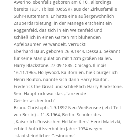
Awerino, ebenfalls geboren am 6.10., allerdings
bereits 1931, Tblissi (UdSSR), aus der Zirkusfamilie
Suhr-Hüttemann. Er hatte eine außergewöhnlich
Zauberdarbietung: in der Manege erscheint ein
Roggenfeld, das sich in ein Weizenfeld und
schließlich in einen Garten mit blühenden
Apfelbäumen verwandelt. Verrückt!
Eberhard Baur, geboren 26.9.1944, Dessau, bekannt
für seine Manipulation mit 12cm großen Bällen,
Harry Blackstone, 27.09.1885, Chicago, Illinois-
16.11.1965, Hollywood, Kalifornien, hieß bürgerlich
Henri Bouton, nannte sich dann Harry Bouton,
Frederick the Great und schließlich Harry Blackstone.
Sein Haupttrick war das „Tanzende
Geistertaschentuch“.
Bruno Christoph, 1.9.1892 Neu-Weißensee (jetzt Teil
von Berlin) – 11.8.1964, Berlin. Schüler des
„Kaiserlich-Russischen Hofkünstlers“ Henri Maletzki,
erhielt Auftrittsverbot im Jahre 1934 wegen
„staatsfeindlicher Gesinnung“.