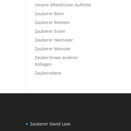
Unsere öffentlichen Auftritte
Zauberer Bonn
Zauberer Bremen
Zauberer Essen
Zauberer Hannover
Zauberer Münster
Zaubershows anderer
Kollegen
Zaubervideos
Zauberer David Lave