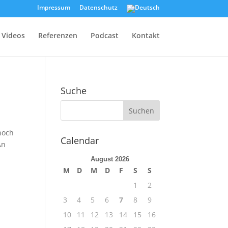
Impressum
Datenschutz
Videos
Referenzen
Podcast
Kontakt
Suche
noch
Calendar
An
August 2026
M
D
M
D
F
S
S
1
2
3
4
5
6
7
8
9
10
11
12
13
14
15
16