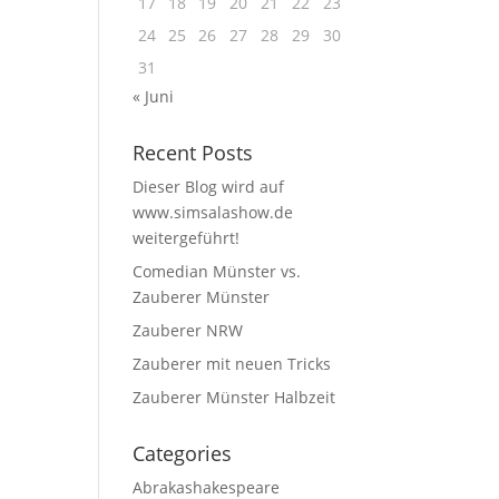
17
18
19
20
21
22
23
24
25
26
27
28
29
30
31
« Juni
Recent Posts
Dieser Blog wird auf
www.simsalashow.de
weitergeführt!
Comedian Münster vs.
Zauberer Münster
Zauberer NRW
Zauberer mit neuen Tricks
Zauberer Münster Halbzeit
Categories
Abrakashakespeare