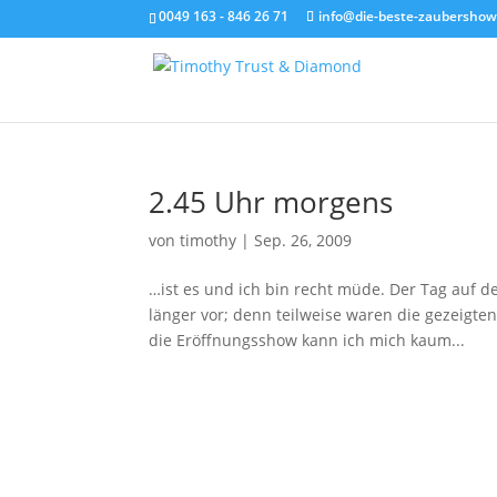
0049 163 - 846 26 71
info@die-beste-zaubershow
2.45 Uhr morgens
von
timothy
|
Sep. 26, 2009
…ist es und ich bin recht müde. Der Tag auf 
länger vor; denn teilweise waren die gezeigte
die Eröffnungsshow kann ich mich kaum...