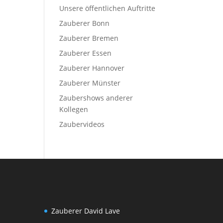
Unsere öffentlichen Auftritte
Zauberer Bonn
Zauberer Bremen
Zauberer Essen
Zauberer Hannover
Zauberer Münster
Zaubershows anderer
Kollegen
Zaubervideos
Zauberer David Lave