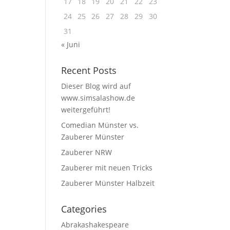
17
18
19
20
21
22
23
24
25
26
27
28
29
30
31
« Juni
Recent Posts
Dieser Blog wird auf
www.simsalashow.de
weitergeführt!
Comedian Münster vs.
Zauberer Münster
Zauberer NRW
Zauberer mit neuen Tricks
Zauberer Münster Halbzeit
Categories
Abrakashakespeare