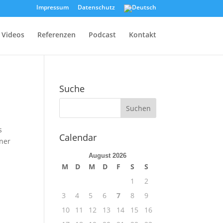
Impressum
Datenschutz
Videos
Referenzen
Podcast
Kontakt
Suche
s
Calendar
iner
August 2026
M
D
M
D
F
S
S
1
2
3
4
5
6
7
8
9
10
11
12
13
14
15
16