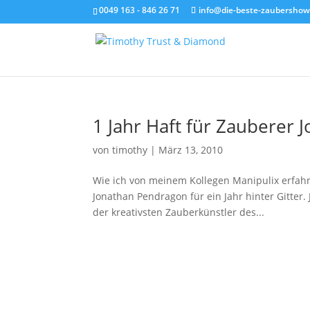
0049 163 - 846 26 71
info@die-beste-zaubershow
1 Jahr Haft für Zauberer
von
timothy
|
März 13, 2010
Wie ich von meinem Kollegen Manipulix erfah
Jonathan Pendragon für ein Jahr hinter Gitter
der kreativsten Zauberkünstler des...