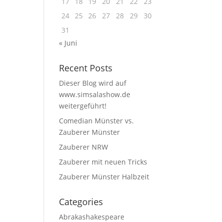
17
18
19
20
21
22
23
24
25
26
27
28
29
30
31
« Juni
Recent Posts
Dieser Blog wird auf
www.simsalashow.de
weitergeführt!
Comedian Münster vs.
Zauberer Münster
Zauberer NRW
Zauberer mit neuen Tricks
Zauberer Münster Halbzeit
Categories
Abrakashakespeare