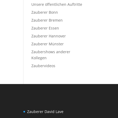
Unsere öffentlichen Auftritte
Zauberer Bonn
Zauberer Bremen
Zauberer Essen
Zauberer Hannover
Zauberer Münster
Zaubershows anderer
Kollegen
Zaubervideos
Zauberer David Lave