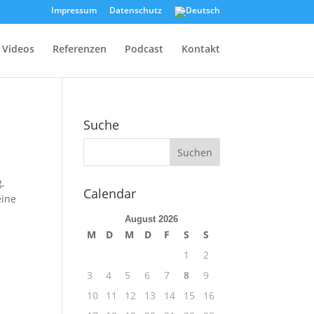
Impressum
Datenschutz
Videos
Referenzen
Podcast
Kontakt
Suche
,
Calendar
eine
August 2026
M
D
M
D
F
S
S
1
2
3
4
5
6
7
8
9
10
11
12
13
14
15
16