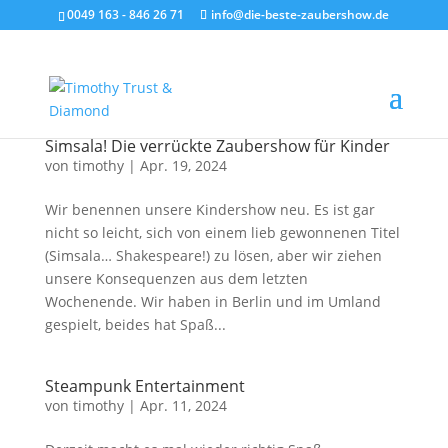
0049 163 - 846 26 71
info@die-beste-zaubershow.de
Simsala! Die verrückte Zaubershow für Kinder
von
timothy
|
Apr. 19, 2024
Wir benennen unsere Kindershow neu. Es ist gar
nicht so leicht, sich von einem lieb gewonnenen Titel
(Simsala… Shakespeare!) zu lösen, aber wir ziehen
unsere Konsequenzen aus dem letzten
Wochenende. Wir haben in Berlin und im Umland
gespielt, beides hat Spaß...
Steampunk Entertainment
von
timothy
|
Apr. 11, 2024