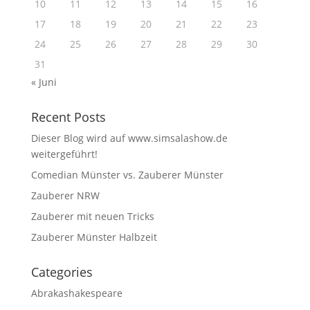
10
11
12
13
14
15
16
17
18
19
20
21
22
23
24
25
26
27
28
29
30
31
« Juni
Recent Posts
Dieser Blog wird auf www.simsalashow.de
weitergeführt!
Comedian Münster vs. Zauberer Münster
Zauberer NRW
Zauberer mit neuen Tricks
Zauberer Münster Halbzeit
Categories
Abrakashakespeare