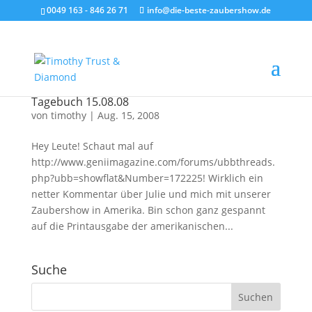
0049 163 - 846 26 71
info@die-beste-zaubershow.de
Tagebuch 15.08.08
von
timothy
|
Aug. 15, 2008
Hey Leute! Schaut mal auf
http://www.geniimagazine.com/forums/ubbthreads.
php?ubb=showflat&Number=172225! Wirklich ein
netter Kommentar über Julie und mich mit unserer
Zaubershow in Amerika. Bin schon ganz gespannt
auf die Printausgabe der amerikanischen...
Suche