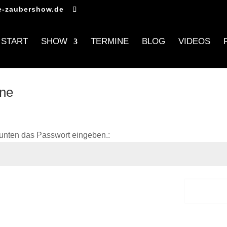
e-zaubershow.de
START
SHOW
TERMINE
BLOG
VIDEOS
gne
unten das Passwort eingeben.:
Sende