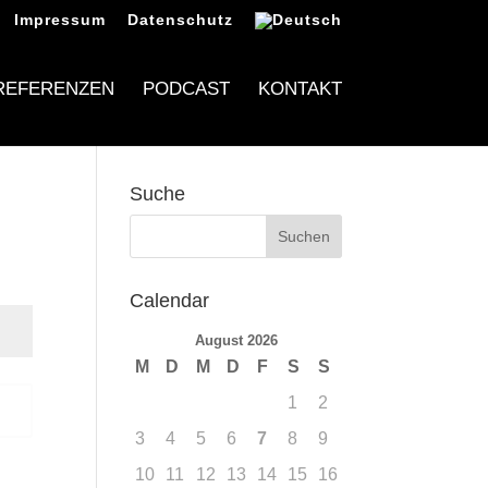
Impressum
Datenschutz
REFERENZEN
PODCAST
KONTAKT
Suche
Calendar
August 2026
M
D
M
D
F
S
S
1
2
n
3
4
5
6
7
8
9
10
11
12
13
14
15
16